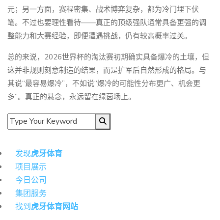
元；另一方面，赛程密集、战术博弈复杂，都为冷门埋下伏
笔。不过也要理性看待——真正的顶级强队通常具备更强的调
整能力和大赛经验，即便遭遇挑战，仍有较高概率过关。
总的来说，2026世界杯的淘汰赛初期确实具备爆冷的土壤，但
这并非规则刻意制造的结果，而是扩军后自然形成的格局。与
其说“最容易爆冷”，不如说“爆冷的可能性分布更广、机会更
多”。真正的悬念，永远留在绿茵场上。
导航
发现
虎牙体育
项目展示
今日公司
集团服务
找到
虎牙体育网站