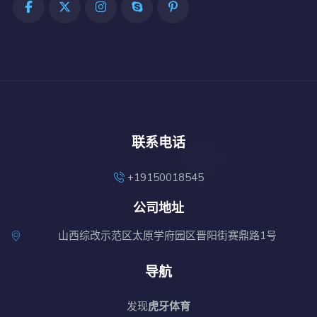
联系电话
+19150018545
公司地址
山西综改示范区太原学府园区晋阳街赛鼎路1号
导航
发现
虎牙体育