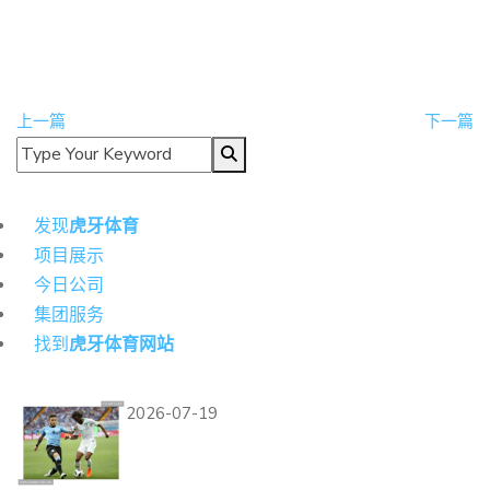
上一篇
下一篇
导航
发现
虎牙体育
项目展示
今日公司
集团服务
找到
虎牙体育网站
热门资讯
2026-07-19
世界杯32强新面孔盘点：首次
参赛球队表现汇总