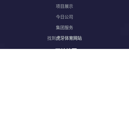
项目展示
今日公司
集团服务
找到
虎牙体育网站
网站地图
SiteMap
邮箱订阅