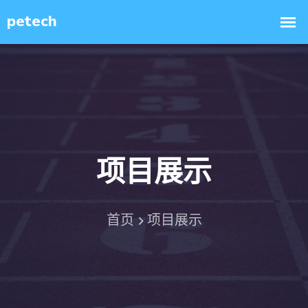
项目展示
首页
项目展示