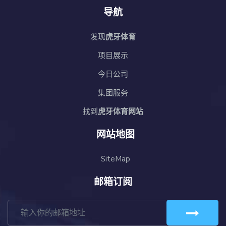
导航
发现
虎牙体育
项目展示
今日公司
集团服务
找到
虎牙体育网站
网站地图
SiteMap
邮箱订阅