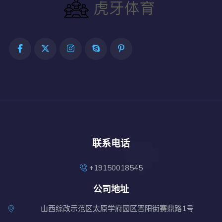
联系电话
+19150018545
公司地址
山西综改示范区太原学府园区晋阳街赛鼎路1号