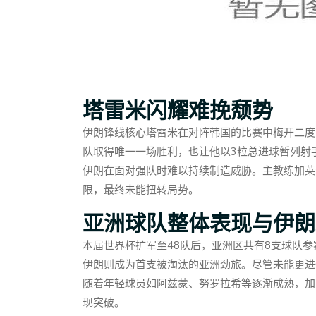
塔雷米闪耀难挽颓势
伊朗锋线核心塔雷米在对阵韩国的比赛中梅开二度
队取得唯一一场胜利，也让他以3粒总进球暂列射
伊朗在面对强队时难以持续制造威胁。主教练加莱
限，最终未能扭转局势。
亚洲球队整体表现与伊朗
本届世界杯扩军至48队后，亚洲区共有8支球队
伊朗则成为首支被淘汰的亚洲劲旅。尽管未能更进
随着年轻球员如阿兹蒙、努罗拉希等逐渐成熟，加
现突破。