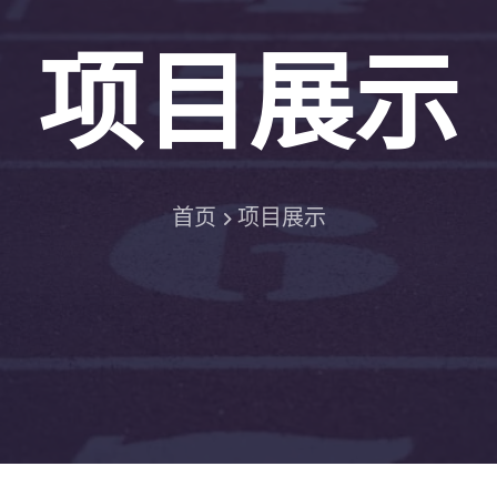
项目展示
首页
项目展示