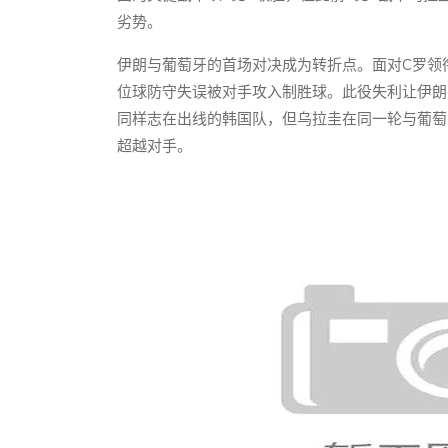
劣势。
伊朗与葡萄牙的首场对决成为转折点。面对C罗领
位球防守失误被对手攻入制胜球。此役失利让伊朗
同样志在出线的韩国队，但乌拉圭在同一轮与葡萄
超越对手。