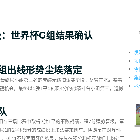
级：世界杯G组结果确认
发
项
组出线形势尘埃落定
今
集
朗队最终以小组第三名的成绩无缘淘汰赛阶段。尽管在本届赛事
找
键机会，最终以1胜1平1负积4分的战绩排名小组第三，遗憾
队
们在三场比赛中取得2胜1平的不败战绩，积7分强势晋级。第
以1胜2平积5分的成绩搭上淘汰赛末班车。伊朗虽在对阵韩
圭、0比1不敌葡萄牙的结果，使其在积分和相互战绩上均处于