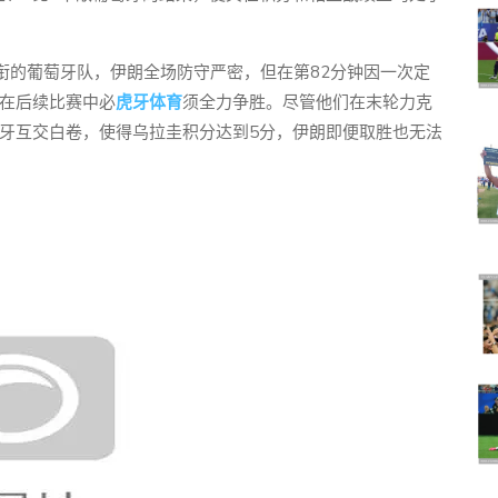
衔的葡萄牙队，伊朗全场防守严密，但在第82分钟因一次定
在后续比赛中必
虎牙体育
须全力争胜。尽管他们在末轮力克
牙互交白卷，使得乌拉圭积分达到5分，伊朗即便取胜也无法