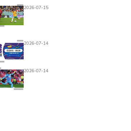
2026-07-15
澳大利亚D组收官回
顾：保住第二名进入32
强
2026-07-14
德国对科特迪瓦回顾：
2-1胜利奠定出线基础
2026-07-14
奥乔亚第154次出场，
墨西哥老门神的世界杯
传奇还在继续