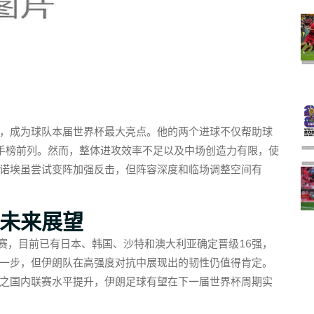
，成为球队本届世界杯最大亮点。他的两个进球不仅帮助球
手榜前列。然而，整体进攻效率不足以及中场创造力有限，使
诺埃虽尝试变阵加强反击，但阵容深度和临场调整空间有
未来展望
参赛，目前已有日本、韩国、沙特和澳大利亚确定晋级16强，
一步，但伊朗队在高强度对抗中展现出的韧性仍值得肯定。
之国内联赛水平提升，伊朗足球有望在下一届世界杯周期实