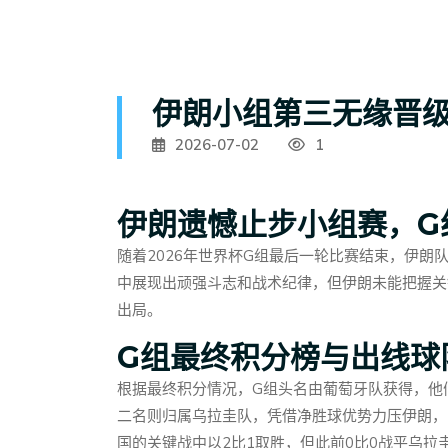
伊朗小组第三无缘晋
2026-07-02
1
伊朗遗憾止步小组赛，G
随着2026年世界杯G组最后一轮比赛结束，伊
中展现出顽强斗志和战术纪律，但伊朗未能把握关
出局。
G组最终积分榜与出线球
根据最终积分情况，G组头名由葡萄牙队获得，他
二名则归属乌拉圭队，凭借净胜球优势力压伊朗，
国的关键战中以2比1取胜，但此前0比0战平乌拉