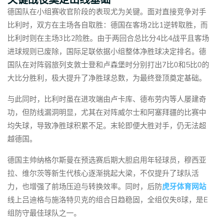
德国队在小组赛收官阶段的表现尤为关键。面对直接竞争对手
比利时，双方在主场各自取胜：德国在客场2比1逆转取胜，而
比利时则在主场3比2险胜。由于两回合总比分4比4战平且客场
进球规则已废除，国际足联依据小组整体净胜球决定排名。德
国队在对阵弱旅列支敦士登和卢森堡时分别打出7比0和5比0的
大比分胜利，极大提升了净胜球总数，为最终登顶奠定基础。
与此同时，比利时虽在进攻端由卢卡库、德布劳内等人屡建奇
功，但防线漏洞明显，尤其在对阵威尔士和阿塞拜疆的比赛中
均失球，导致净胜球积累不足。末轮即便大胜对手，仍无法超
越德国。
德国主帅纳格尔斯曼在预选赛后期大胆启用年轻球员，穆西亚
拉、维尔茨等新生代核心逐渐挑起大梁，不仅提升了球队活
力，也增强了前场压迫与转换效率。同时，后防
虎牙体育网站
线上吕迪格与施洛特贝克的组合日趋稳固，全组仅失8球，是E
组防守最佳球队之一。