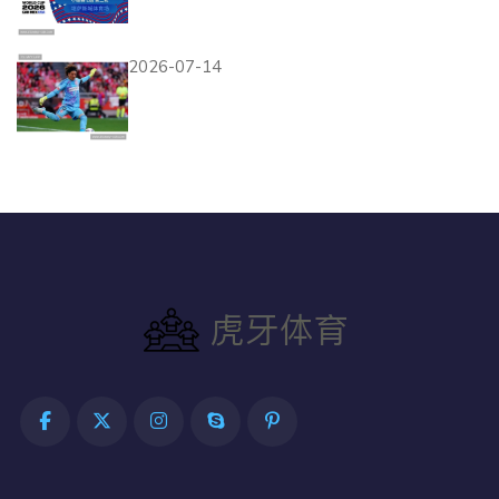
德国对科特迪瓦回顾：2-1胜
利奠定出线基础
2026-07-14
奥乔亚第154次出场，墨西哥
老门神的世界杯传奇还在继续