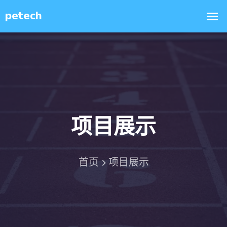
项目展示
首页
项目展示