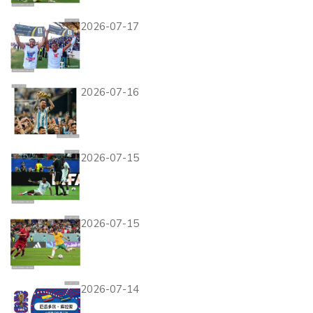
赛：阿根廷3-2埃及入选
2026-07-17
沙特H组收官回顾：0-0平局
让佛得角完成晋级
2026-07-16
48队扩军后进球增多，强队
球星数据明显提升
2026-07-15
苏格兰世界杯出局原因：三轮
小组赛数据整理
2026-07-15
澳大利亚D组收官回顾：保住
第二名进入32强
2026-07-14