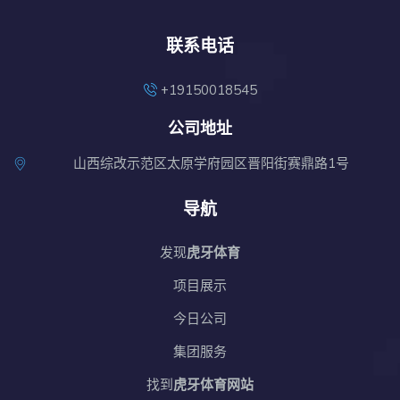
联系电话
+19150018545
公司地址
山西综改示范区太原学府园区晋阳街赛鼎路1号
导航
发现
虎牙体育
项目展示
今日公司
集团服务
找到
虎牙体育网站