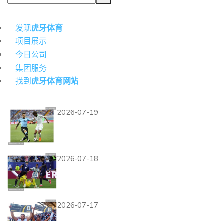
导航
发现
虎牙体育
项目展示
今日公司
集团服务
找到
虎牙体育网站
热门资讯
2026-07-19
世界杯32强新面孔盘点：首次
参赛球队表现汇总
2026-07-18
2026世界杯16强战最佳比
赛：阿根廷3-2埃及入选
2026-07-17