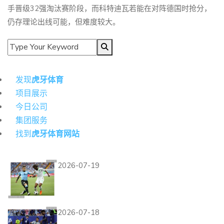
手晋级32强淘汰赛阶段，而科特迪瓦若能在对阵德国时抢分，
仍存理论出线可能，但难度较大。
导航
发现
虎牙体育
项目展示
今日公司
集团服务
找到
虎牙体育网站
热门资讯
2026-07-19
世界杯32强新面孔盘点：首次
参赛球队表现汇总
2026-07-18