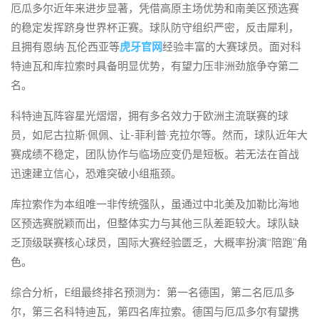
厄瓜多尔近年来进步显著，凭借高原主场优势和南美区预选赛
的稳定发挥跻身世界杯正赛。球队防守组织严密，反击犀利，
且拥有恩纳·瓦伦西亚等
虎牙官网
经验丰富的大赛球员。面对科
特迪瓦和库拉索时具备明显优势，有望力压非洲劲旅争夺第二
名。
科特迪瓦阵容星光熠熠，拥有多名效力于欧洲主流联赛的球
员，如尼古拉斯·佩佩、让-菲利普·克拉尔等。然而，球队近年大
赛成绩不稳定，团队协作与临场应变仍是短板。若无法在首战
迅速建立信心，恐难突破小组瓶颈。
库拉索作为本组唯一非传统强队，虽通过中北美及加勒比海地
区预选赛脱颖而出，但整体实力与其他三队差距较大。球队缺
乏顶级联赛核心球员，国际大赛经验匮乏，大概率扮演“陪跑”角
色。
综合分析，E组最终排名预测为：第一名德国，第二名厄瓜多
尔，第三名科特迪瓦，第四名库拉索。德国与厄瓜多尔有望携