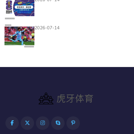
德国对科特迪瓦回顾：2-1胜
利奠定出线基础
2026-07-14
奥乔亚第154次出场，墨西哥
老门神的世界杯传奇还在继续