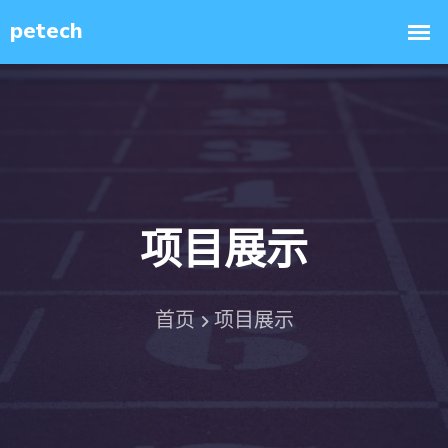
项目展示
首页
项目展示