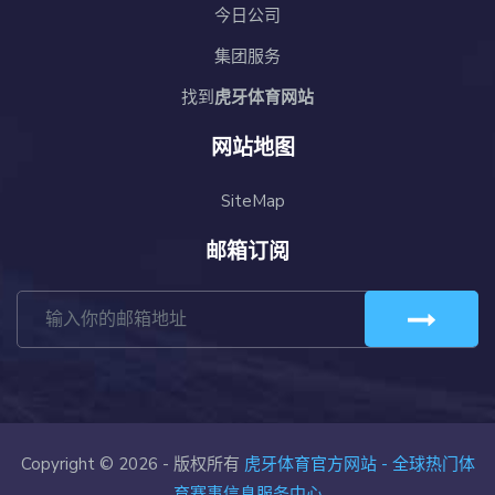
今日公司
集团服务
找到
虎牙体育网站
网站地图
SiteMap
邮箱订阅
Copyright © 2026 - 版权所有
虎牙体育官方网站 - 全球热门体
育赛事信息服务中心