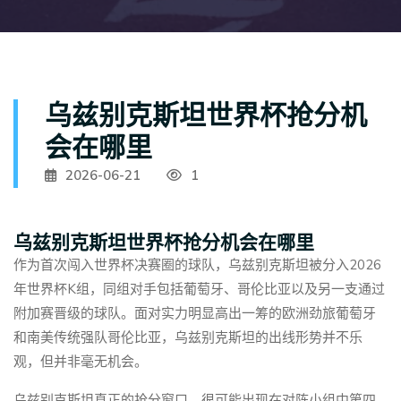
乌兹别克斯坦世界杯抢分机
会在哪里
2026-06-21
1
乌兹别克斯坦世界杯抢分机会在哪里
作为首次闯入世界杯决赛圈的球队，乌兹别克斯坦被分入2026
年世界杯K组，同组对手包括葡萄牙、哥伦比亚以及另一支通过
附加赛晋级的球队。面对实力明显高出一筹的欧洲劲旅葡萄牙
和南美传统强队哥伦比亚，乌兹别克斯坦的出线形势并不乐
观，但并非毫无机会。
乌兹别克斯坦真正的抢分窗口，很可能出现在对阵小组中第四