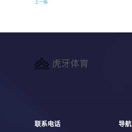
上一篇
联系电话
导航