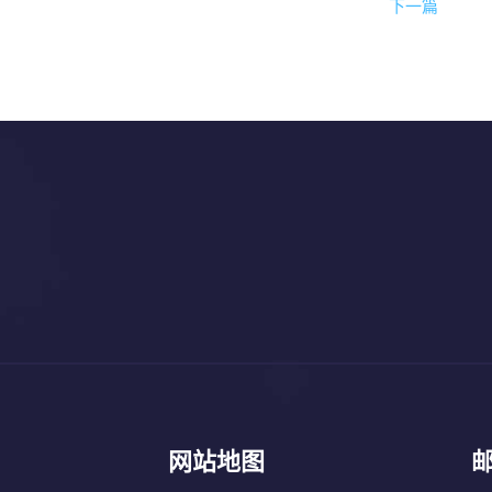
下一篇
网站地图