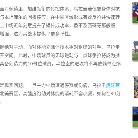
面对佩德里、加维领衔的传控体系，乌拉圭若仅靠身体对抗
与本坦库尔的回撤接应，在中圈区域形成有效反抢并快速转
圭中场近年刻意提升了短传成功率，虽不及西班牙那般细
增强，这为其战术提供了更多弹性。
握绝对主动。面对体能充沛但技术相对粗糙的对手，乌拉圭
开空间。此时，中场球员的无球跑动与二点球争抢将成为撕
具备创造力的10号位球员，乌拉圭的进攻将不再依赖单点爆
是现实问题。一旦主力中场遭遇停赛或伤病，乌拉圭
虎牙首
北美赛区，高强度跑动对体能的消耗不容小觑，如何在90分
。