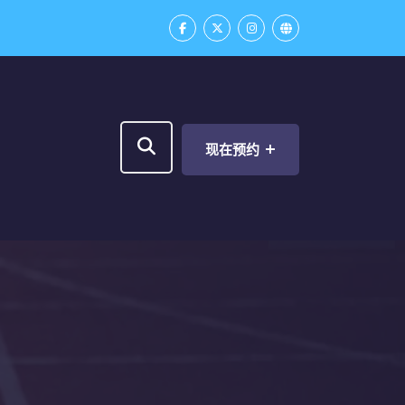
+
现在预约