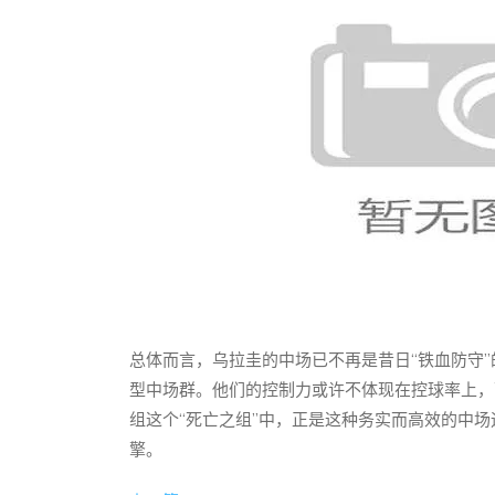
总体而言，乌拉圭的中场已不再是昔日“铁血防守
型中场群。他们的控制力或许不体现在控球率上，
组这个“死亡之组”中，正是这种务实而高效的中
擎。