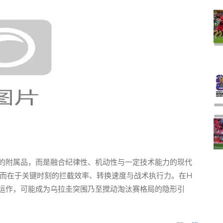
”的附属品，而是融合纪律性、机动性与一定技术能力的现代
而在于关键时刻的拦截效率、转换速度与战术执行力。在H
场运作，可能成为乌拉圭突围乃至搅动淘汰赛格局的隐形引