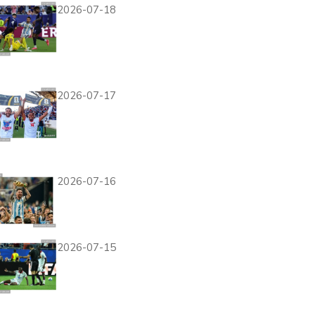
2026-07-18
2026世界杯16强战最
佳比赛：阿根廷3-2埃
及入选
2026-07-17
沙特H组收官回顾：0-
0平局让佛得角完成晋
级
2026-07-16
48队扩军后进球增多，
强队球星数据明显提升
2026-07-15
苏格兰世界杯出局原
因：三轮小组赛数据整
理