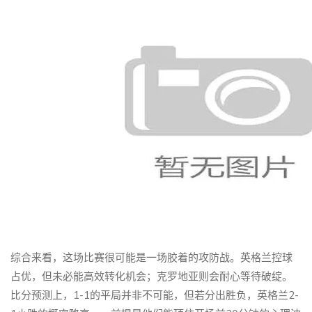
综合来看，这场比赛很可能是一场胶着的攻防战。英格兰控球
占优，但未必能高效转化机会；克罗地亚则会耐心等待破绽。
比分预测上，1-1的平局并非不可能，但若分出胜负，英格兰2-