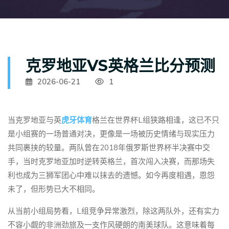
克罗地亚VS英格兰比分预测
2026-06-21
1
当克罗地亚与英
虎牙体育
格兰在世界杯L组狭路相逢，这已不只
是小组赛的一场普通对决，更像是一场被历史情绪与现实压力
共同裹挟的较量。两队曾在2018年俄罗斯世界杯半决赛中交
手，当时克罗地亚加时逆转英格兰，首次闯入决赛，而那场失
利也成为三狮军团心中难以抹去的遗憾。如今再度相遇，恩怨
未了，但形势已大不相同。
从当前小组局势看，L组竞争异常激烈，除这两队外，还有实力
不容小觑的非洲劲旅及一支作风硬朗的南美球队。这意味着每