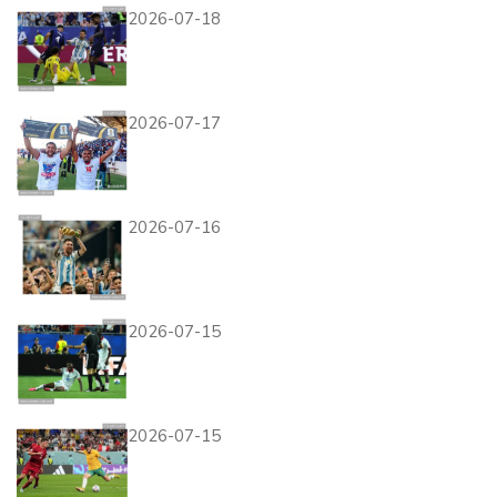
2026-07-18
2026世界杯16强战最佳比
赛：阿根廷3-2埃及入选
2026-07-17
沙特H组收官回顾：0-0平局
让佛得角完成晋级
2026-07-16
48队扩军后进球增多，强队
球星数据明显提升
2026-07-15
苏格兰世界杯出局原因：三轮
小组赛数据整理
2026-07-15
澳大利亚D组收官回顾：保住