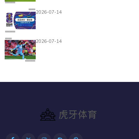
第二名进入32强
2026-07-14
德国对科特迪瓦回顾：2-1胜
利奠定出线基础
2026-07-14
奥乔亚第154次出场，墨西哥
老门神的世界杯传奇还在继续