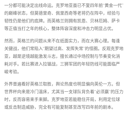
一分都可能决定出线命运。克罗地亚虽已不复四年前“黄金一代”
的巅峰状态，但莫德里奇、佩里西奇等老将仍在阵中，经验与
韧性仍是他们的底牌。而英格兰则拥有凯恩、贝林厄姆、萨卡
等正值当打之年的核心，整体阵容深度和冲击力明显占优。
然而，英格兰的问题从来不在纸面实力，而在大赛心理。每逢
关键战，他们常陷入“期望过高、发挥失常”的怪圈。反观克罗地
亚，越是逆境越能激发斗志，擅长通过中场控制与节奏变化消
耗对手。若比赛进入拉锯战，三狮军团的年轻防线可能面临严
峻考验。
外界普遍看好英格兰取胜，舆论热度也明显偏向英伦一方。但
世界杯向来是冷门温床，尤其当一支球队背负着“必须赢”的压力
时，反而容易束手束脚。克罗地亚若能稳住开局，利用定位球
或反击制造威胁，完全有可能复制甚至改写四年前的剧本。