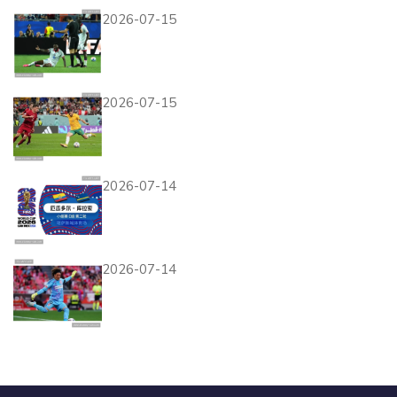
2026-07-15
苏格兰世界杯出局原因：三轮
小组赛数据整理
2026-07-15
澳大利亚D组收官回顾：保住
第二名进入32强
2026-07-14
德国对科特迪瓦回顾：2-1胜
利奠定出线基础
2026-07-14
奥乔亚第154次出场，墨西哥
老门神的世界杯传奇还在继续