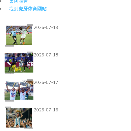
集团服务
找到
虎牙体育网站
热门资讯
2026-07-19
世界杯32强新面孔盘点：首次
参赛球队表现汇总
2026-07-18
2026世界杯16强战最佳比
赛：阿根廷3-2埃及入选
2026-07-17
沙特H组收官回顾：0-0平局
让佛得角完成晋级
2026-07-16
48队扩军后进球增多，强队
球星数据明显提升