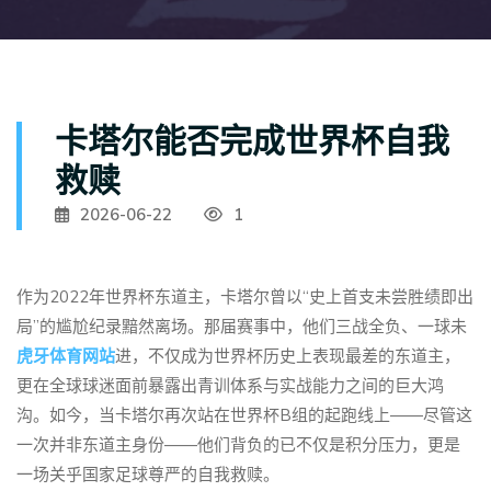
卡塔尔能否完成世界杯自我
救赎
2026-06-22
1
作为2022年世界杯东道主，卡塔尔曾以“史上首支未尝胜绩即出
局”的尴尬纪录黯然离场。那届赛事中，他们三战全负、一球未
虎牙体育网站
进，不仅成为世界杯历史上表现最差的东道主，
更在全球球迷面前暴露出青训体系与实战能力之间的巨大鸿
沟。如今，当卡塔尔再次站在世界杯B组的起跑线上——尽管这
一次并非东道主身份——他们背负的已不仅是积分压力，更是
一场关乎国家足球尊严的自我救赎。