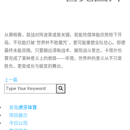
从赛程看，首战对阵波黑或是关键。若能凭借体能优势抢下开
局，不仅能打破“世界杯不胜魔咒”，更可能重塑全队信心。即便
最终未能突围，只要踢出清晰战术、展现战斗意志，卡塔尔也
算完成了某种意义上的救赎——毕竟，世界杯的意义从不只是
胜负，更是成长与蜕变的舞台。
上一篇
导航
发现
虎牙体育
项目展示
今日公司