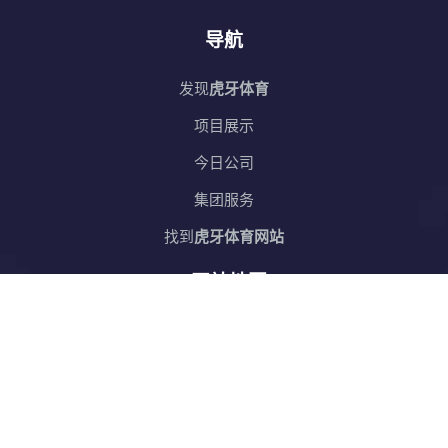
导航
发现
虎牙体育
项目展示
今日公司
集团服务
找到
虎牙体育网站
网站地图
SiteMap
邮箱订阅