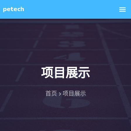
项目展示
首页
项目展示