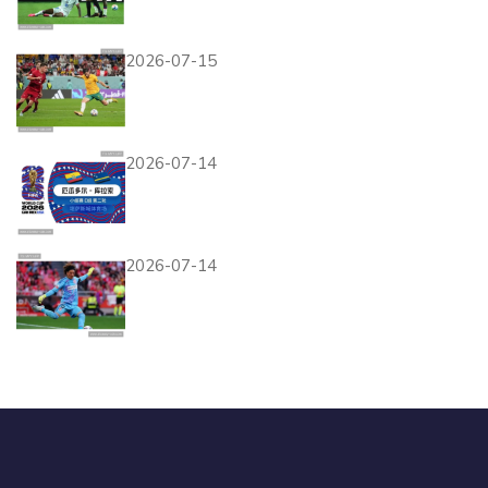
苏格兰世界杯出局原因：三轮
小组赛数据整理
2026-07-15
澳大利亚D组收官回顾：保住
第二名进入32强
2026-07-14
德国对科特迪瓦回顾：2-1胜
利奠定出线基础
2026-07-14
奥乔亚第154次出场，墨西哥
老门神的世界杯传奇还在继续