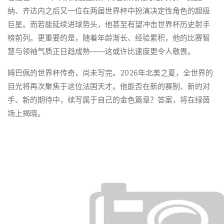
纳、齐达内之后又一位在两届世界杯中扮演决定性角色的超级
巨星。而若能延续进球势头，他甚至有望冲击世界杯历史射手
榜前列。更重要的是，随着年龄渐长、经验累积，他的比赛智
慧与领袖气质正日趋成熟——这或许比速度更令人敬畏。
姆巴佩的世界杯传奇，尚未写完。2026年北美之夏，全世界的
目光将再次聚焦于这位法国天才。他能否在新的赛制、新的对
手、新的期待中，续写属于自己的金色篇章？答案，将在绿茵
场上揭晓。