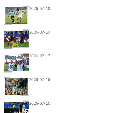
热门资讯
2026-07-19
世界杯32强新面孔盘点：首次
参赛球队表现汇总
2026-07-18
2026世界杯16强战最佳比
赛：阿根廷3-2埃及入选
2026-07-17
沙特H组收官回顾：0-0平局
让佛得角完成晋级
2026-07-16
48队扩军后进球增多，强队
球星数据明显提升
2026-07-15