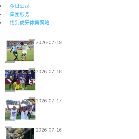
今日公司
集团服务
找到
虎牙体育网站
热门资讯
2026-07-19
世界杯32强新面孔盘点：首次
参赛球队表现汇总
2026-07-18
2026世界杯16强战最佳比
赛：阿根廷3-2埃及入选
2026-07-17
沙特H组收官回顾：0-0平局
让佛得角完成晋级
2026-07-16