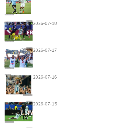
世界杯32强新面孔盘点：首次
参赛球队表现汇总
2026-07-18
2026世界杯16强战最佳比
赛：阿根廷3-2埃及入选
2026-07-17
沙特H组收官回顾：0-0平局
让佛得角完成晋级
2026-07-16
48队扩军后进球增多，强队
球星数据明显提升
2026-07-15
苏格兰世界杯出局原因：三轮
小组赛数据整理