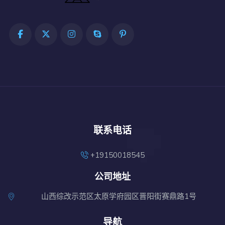
联系电话
+19150018545
公司地址
山西综改示范区太原学府园区晋阳街赛鼎路1号
导航