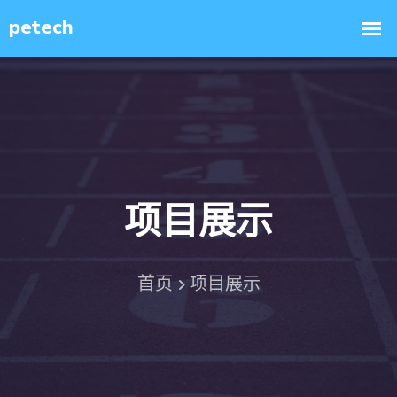
项目展示
首页
项目展示