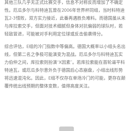
其他三队几乎无正式比赛交手，信息不对称反而增加了不确定
性。厄瓜多尔与科特迪瓦曾在2006年世界杯同组，当时科特迪
瓦2-3惜败，双方实力接近，此番再遇胜负难料。而德国虽从未
与库拉索交手，但面对技术细腻但身体对抗偏弱的球队时，若
轻敌冒进，可能被对手利用定位球或反击偷袭得分。
综合评估，E组的冷门指数中等偏高。德国大概率以小组头名出
线，但第二名之争极可能演变为混战。厄瓜多尔与科特迪瓦实
力伯仲之间，库拉索则扮演“X因素”。若库拉索能在首轮逼平科
特迪瓦，或厄瓜多尔意外负于德国后心态崩盘，小组出线形势
将迅速混沌化。因此，E组不仅存在单场冷门的可能，更存在颠
覆传统出线预期的整体变数，值得高度关注。