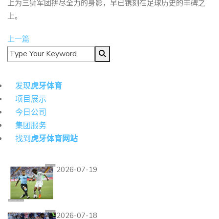
上为三狮军团拼尽全力的身影，早已镌刻在足球历史的丰碑之
上。
上一篇
导航
发现
虎牙体育
项目展示
今日公司
集团服务
找到
虎牙体育网站
热门资讯
2026-07-19
世界杯32强新面孔盘点：首次
参赛球队表现汇总
2026-07-18