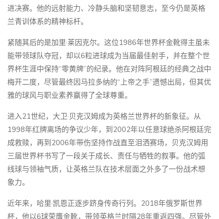
进决赛。他的远射能力、冷静头脑和坚韧意志，至今仍是英格
兰青训体系的精神标杆。
紧随其后的是加里·莱因克尔。这位1986年世界杯金靴得主虽未
能带领球队夺冠，却以6粒进球成为当届最佳射手，并在整个世
界杯生涯中保持“零黄牌”的纪录。他在对阵阿根廷的经典之战中
梅开二度，尽管最终因马拉多纳的“上帝之手”遗憾出局，但其优
雅的球风与职业素养赢得了全球尊重。
进入21世纪，大卫·贝克汉姆成为英格兰世界杯的新象征。从
1998年红牌离场的争议少年，到2002年以任意球绝杀阿根廷完
成救赎，再到2006年带伤坚持作战直至泪洒赛场，贝克汉姆用
三届世界杯书写了一段关于成长、责任与牺牲的叙事。他的弧
线球与领袖气质，让英格兰队在技术层面之外多了一份战术想
象力。
近年来，哈里·凯恩正逐步跻身传奇行列。2018年俄罗斯世界
杯，他以6球荣膺金靴，带领英格兰时隔28年重返四强。尽管外