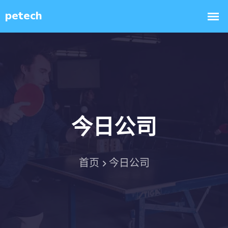
今日公司
首页
今日公司