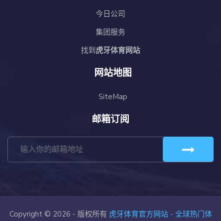
今日公司
集团服务
找到
虎牙体育网站
网站地图
SiteMap
邮箱订阅
Copyright © 2026 - 版权所有
虎牙体育官方网站 - 全球热门体