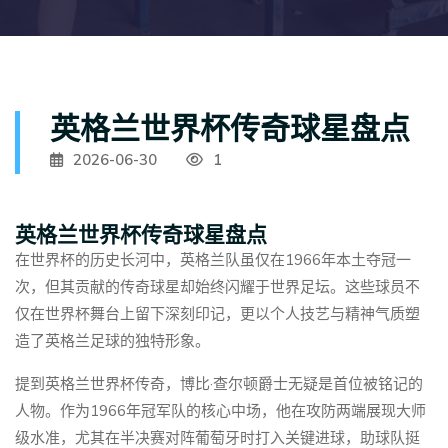
英格兰世界杯传奇球星盘点
2026-06-30
1
英格兰世界杯传奇球星盘点
在世界杯的历史长河中，英格兰队虽仅在1966年本土夺冠一
次，但其贡献的传奇球星却始终闪耀于世界足坛。这些球员不
仅在世界杯舞台上留下深刻印记，更以个人技艺与精神气质塑
造了英格兰足球的独特形象。
提到英格兰世界杯传奇，博比·查尔顿爵士无疑是首位被铭记的
人物。作为1966年冠军队的核心中场，他在攻防两端展现大师
级水准，尤其在半决赛对阵葡萄牙时打入关键进球，助球队挺