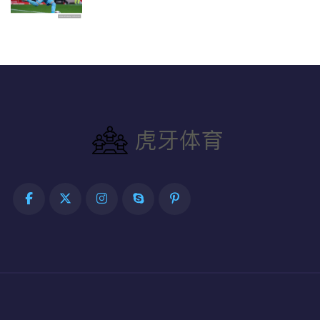
老门神的世界杯传奇还在继续