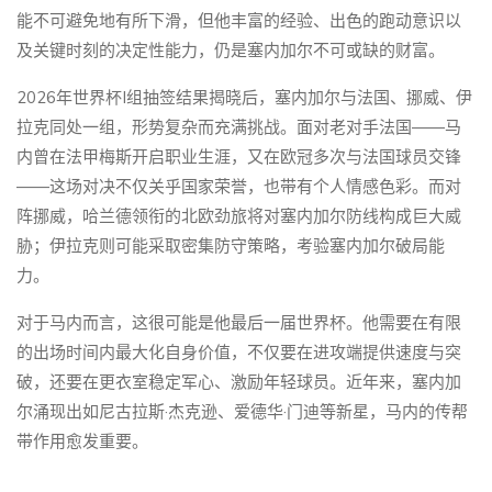
能不可避免地有所下滑，但他丰富的经验、出色的跑动意识以
及关键时刻的决定性能力，仍是塞内加尔不可或缺的财富。
2026年世界杯I组抽签结果揭晓后，塞内加尔与法国、挪威、伊
拉克同处一组，形势复杂而充满挑战。面对老对手法国——马
内曾在法甲梅斯开启职业生涯，又在欧冠多次与法国球员交锋
——这场对决不仅关乎国家荣誉，也带有个人情感色彩。而对
阵挪威，哈兰德领衔的北欧劲旅将对塞内加尔防线构成巨大威
胁；伊拉克则可能采取密集防守策略，考验塞内加尔破局能
力。
对于马内而言，这很可能是他最后一届世界杯。他需要在有限
的出场时间内最大化自身价值，不仅要在进攻端提供速度与突
破，还要在更衣室稳定军心、激励年轻球员。近年来，塞内加
尔涌现出如尼古拉斯·杰克逊、爱德华·门迪等新星，马内的传帮
带作用愈发重要。