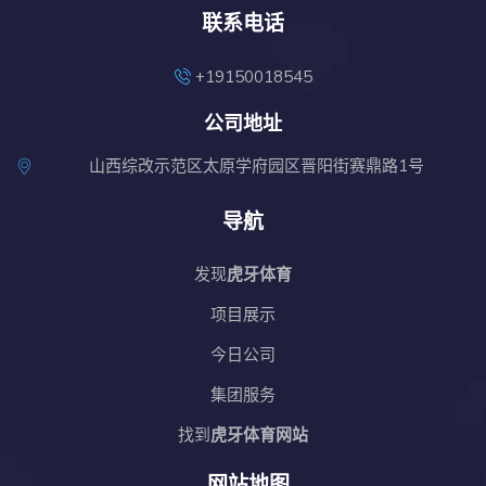
联系电话
+19150018545
公司地址
山西综改示范区太原学府园区晋阳街赛鼎路1号
导航
发现
虎牙体育
项目展示
今日公司
集团服务
找到
虎牙体育网站
网站地图