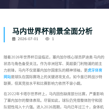
马内世界杯前景全面分析
2026-07-01
1
随着2026年世界杯日益临近，塞内加尔核心球员萨迪奥·马内的
状态与角色备受关注。作为非洲冠军、英超豪门利物浦的前主
力前锋，马内不仅是塞内加尔国家队的精神领袖，更
虎牙体育
网站
是球队在国际赛场上的关键进攻支点。如今虽已转战沙特
联赛，但其竞技水平和比赛影响力依然不容小觑。
在2022年卡塔尔世界杯上，马内因伤缺席部分比赛，严重影响
了塞内加尔的整体表现。尽管如此，球队仍凭借整体防守和团
队韧性闯入十六强。进入2026周期，马内已年过三十，身体机