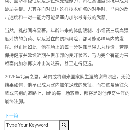
动、回防积极性以及定位球处理能力，将在高强度对抗中成为
破局关键。尤其在面对法国这样技术细腻的对手时，马内的反
击速度和一对一能力可能是塞内加尔最有效的武器。
当然，挑战同样显著。年龄带来的体能限制、小组赛三场高强
度对抗的负荷、以及潜在的伤病风险，都可能影响马内的发
挥。但正因如此，他在场上的每一分钟都显得尤为珍贵。若能
保持健康并延续近期在俱乐部的良好状态，马内完全有能力带
领塞内加尔再次冲击淘汰赛，甚至走得更远。
2026年北美之夏，马内或将迎来国家队生涯的谢幕演出。无论
结果如何，他早已成为塞内加尔足球的象征。而在这条通往荣
耀或告别的道路上，I组的每一场较量，都将是对他传奇生涯的
最终注脚。
下一篇