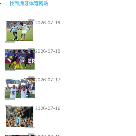
找到
虎牙体育网站
热门资讯
2026-07-19
世界杯32强新面孔盘点：首次
参赛球队表现汇总
2026-07-18
2026世界杯16强战最佳比
赛：阿根廷3-2埃及入选
2026-07-17
沙特H组收官回顾：0-0平局
让佛得角完成晋级
2026-07-16
48队扩军后进球增多，强队
球星数据明显提升