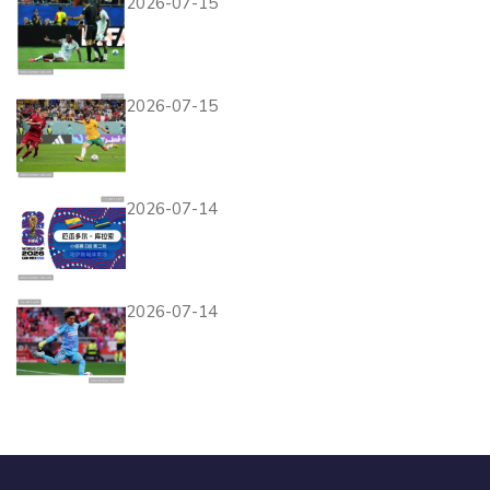
2026-07-15
苏格兰世界杯出局原因：三轮
小组赛数据整理
2026-07-15
澳大利亚D组收官回顾：保住
第二名进入32强
2026-07-14
德国对科特迪瓦回顾：2-1胜
利奠定出线基础
2026-07-14
奥乔亚第154次出场，墨西哥
老门神的世界杯传奇还在继续