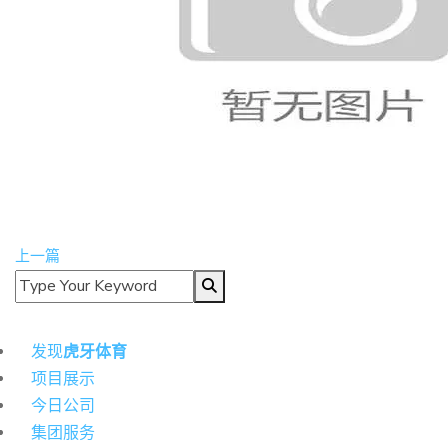
上一篇
导航
发现
虎牙体育
项目展示
今日公司
集团服务