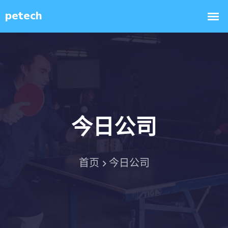
今日公司
首页
今日公司