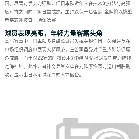
国。尽管对手实力强劲，但日本队近年来在技术流打法与高强
度对抗之间的平衡日益成熟，主帅森保一也强调“全队将以挑战
者姿态迎接每一场淘汰赛”。
球员表现亮眼，年轻力量崭露头角
本届赛事中，日本队多名旅欧球员发挥关键作用。久保建英在
中场组织调度中展现大将风范，三笘薰虽受对手重点盯防仍屡
造威胁，而年仅22岁的门将铃木彩艳则凭借稳定发挥成为防线
定海神针。此外，替补奇兵堂安律在对阵摩洛哥时送出制胜助
攻，显示出日本足球深厚的人才储备。