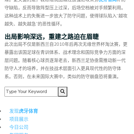
守缺陷，反而导致阵型压上过深，后场空档被对手频繁利用。
这种战术上的失衡进一步放大了防守问题，使得球队陷入“越攻
越失、越失越急”的恶性循环。
出局影响深远，重建之路迫在眉睫
此次出局不仅是新西兰自2010年后再次无缘世界杯淘汰赛，更
暴露出该国足球在青训体系、战术理念和国际竞争力方面的深
层问题。随着核心球员逐渐老去，新西兰足协亟需推动新一代
防守人才的培养，并在技战术层面引入更具现代性的防守体
系。否则，在未来国际大赛中，类似的防守崩盘恐将重演。
导航
发现
虎牙体育
项目展示
今日公司