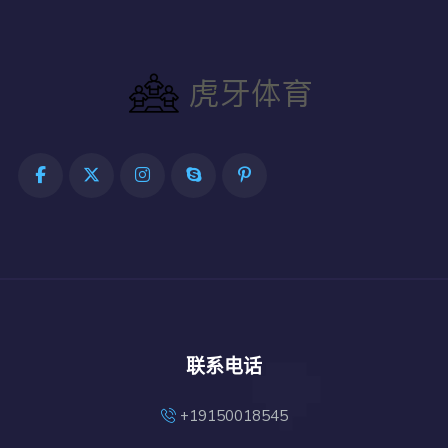
联系电话
+19150018545