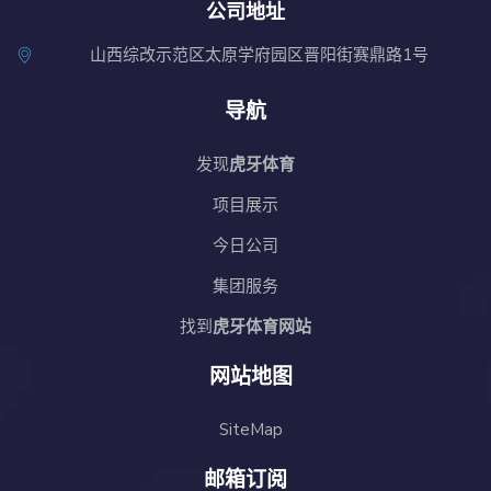
公司地址
山西综改示范区太原学府园区晋阳街赛鼎路1号
导航
发现
虎牙体育
项目展示
今日公司
集团服务
找到
虎牙体育网站
网站地图
SiteMap
邮箱订阅