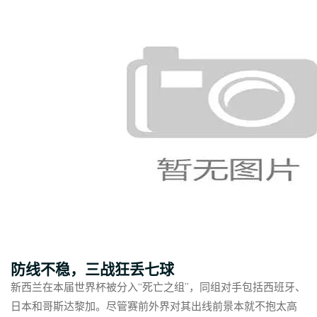
防线不稳，三战狂丢七球
新西兰在本届世界杯被分入“死亡之组”，同组对手包括西班牙、
日本和哥斯达黎加。尽管赛前外界对其出线前景本就不抱太高