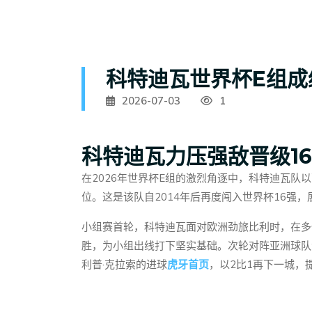
科特迪瓦世界杯E组成
2026-07-03
1
科特迪瓦力压强敌晋级1
在2026年世界杯E组的激烈角逐中，科特迪瓦队
位。这是该队自2014年后再度闯入世界杯16强
小组赛首轮，科特迪瓦面对欧洲劲旅比利时，在多
胜，为小组出线打下坚实基础。次轮对阵亚洲球队
利普·克拉索的进球
虎牙首页
，以2比1再下一城，