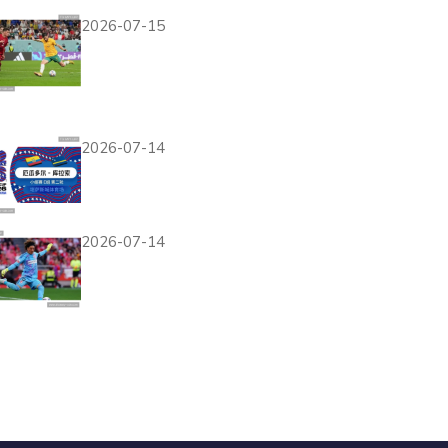
2026-07-15
澳大利亚D组收官回
顾：保住第二名进入32
强
2026-07-14
德国对科特迪瓦回顾：
2-1胜利奠定出线基础
2026-07-14
奥乔亚第154次出场，
墨西哥老门神的世界杯
传奇还在继续