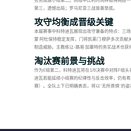
劣势屈居小组第二。同组中比利时同样取得两胜一
第三，遗憾出局；罗马尼亚三战皆墨垫底。
攻守均衡成晋级关键
本届赛事中科特迪瓦展现出攻守兼备的特点：三场
蒙·阿杜保持稳定发挥，门将凯莱门·穆萨多次贡
制造威胁。主教练让-路易·加塞特的务实战术也获
淘汰赛前景与挑战
作为E组第二，科特迪瓦将在1/8决赛中对阵F组
迪瓦若能延续小组赛的纪律性与反击效率，仍有希
赛）。全队上下已明确表态，将以“无所畏惧”的