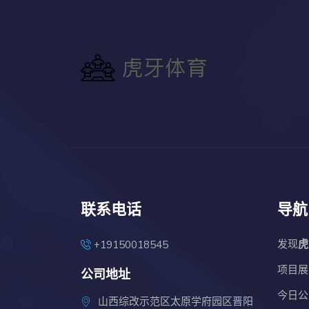
联系电话
导航
发现
虎
+19150018545
项目展
公司地址
今日公
山西综改示范区太原学府园区晋阳