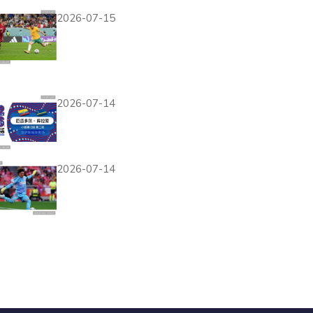
2026-07-15
澳大利亚D组收官回
顾：保住第二名进入32
强
2026-07-14
德国对科特迪瓦回顾：
2-1胜利奠定出线基础
2026-07-14
奥乔亚第154次出场，
墨西哥老门神的世界杯
传奇还在继续