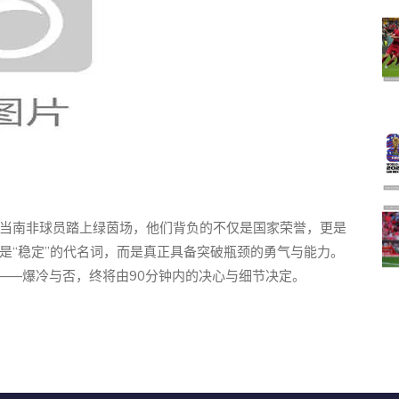
当南非球员踏上绿茵场，他们背负的不仅是国家荣誉，更是
是“稳定”的代名词，而是真正具备突破瓶颈的勇气与能力。
——爆冷与否，终将由90分钟内的决心与细节决定。