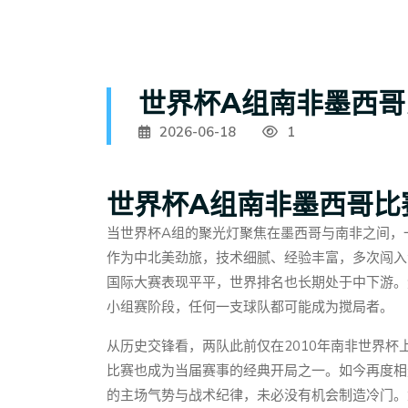
世界杯A组南非墨西
2026-06-18
1
世界杯A组南非墨西哥比
当世界杯A组的聚光灯聚焦在墨西哥与南非之间，
作为中北美劲旅，技术细腻、经验丰富，多次闯入
国际大赛表现平平，世界排名也长期处于中下游。
小组赛阶段，任何一支球队都可能成为搅局者。
从历史交锋看，两队此前仅在2010年南非世界杯
比赛也成为当届赛事的经典开局之一。如今再度相
的主场气势与战术纪律，未必没有机会制造冷门。