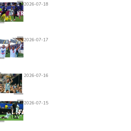
2026-07-18
2026世界杯16强战最
佳比赛：阿根廷3-2埃
及入选
2026-07-17
沙特H组收官回顾：0-
0平局让佛得角完成晋
级
2026-07-16
48队扩军后进球增多，
强队球星数据明显提升
2026-07-15
苏格兰世界杯出局原
因：三轮小组赛数据整
理