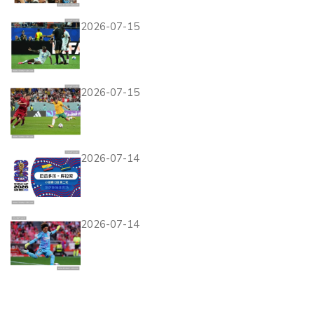
球星数据明显提升
2026-07-15
苏格兰世界杯出局原因：三轮
小组赛数据整理
2026-07-15
澳大利亚D组收官回顾：保住
第二名进入32强
2026-07-14
德国对科特迪瓦回顾：2-1胜
利奠定出线基础
2026-07-14
奥乔亚第154次出场，墨西哥
老门神的世界杯传奇还在继续