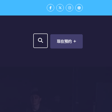
+
现在预约