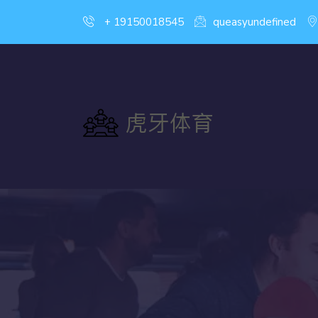
+ 19150018545
queasyundefined