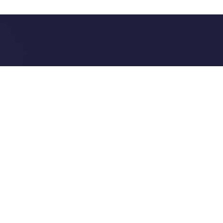
网站地图
牙体育
SiteMap
示