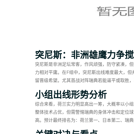
突尼斯：非洲雄鹰力争搅
突尼斯是非洲足坛常客，作风顽强，防守紧凑，但
力相对平庸。在F组中，突尼斯出线难度最大，但
留晋级希望。尤其首战对阵瑞典若能逼平或取胜，
小组出线形势分析
综合来看，荷兰实力明显高出一筹，大概率以小组
整体技术占优，但需警惕瑞典的身体冲击和定位球
高。预计最终排名为：荷兰第一、日本第二、瑞典