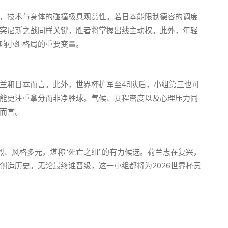
，技术与身体的碰撞极具观赏性。若日本能限制德容的调度
突尼斯之战同样关键，胜者将掌握出线主动权。此外，年轻
响小组格局的重要变量。
兰和日本而言。此外，世界杯扩军至48队后，小组第三也可
能更注重拿分而非净胜球。气候、赛程密度以及心理压力同
而言。
烈、风格多元，堪称“死亡之组”的有力候选。荷兰志在复兴，
创造历史。无论最终谁晋级，这一小组都将为2026世界杯贡