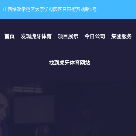
山西综改示范区太原学府园区晋阳街赛鼎路1号
首页
发现
虎牙体育
项目展示
今日公司
集团服务
找到
虎牙体育网站