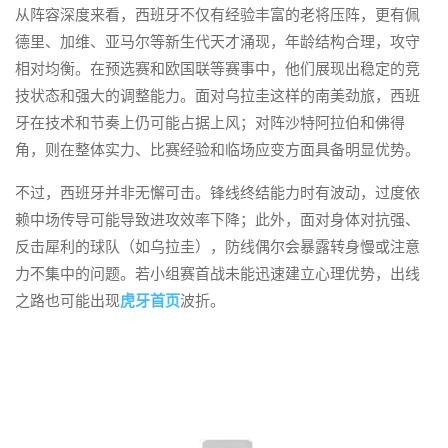
从阵容深度来看，西班牙不仅有经验丰富的老将压阵，更有佩
德里、加维、亚马尔等新生代天才涌现，年龄结构合理，攻守
相对均衡。在预选赛和欧国联等赛事中，他们展现出稳定的竞
技状态和强大的调整能力。面对乌拉圭这样的南美劲旅，西班
牙在技术和节奏上仍可能占据上风；对阵沙特阿拉伯和佛得
角，则在整体实力、比赛经验和临场应变方面具备明显优势。
不过，西班牙并非无懈可击。锋线终结能力时有波动，过度依
赖中场传导可能导致进攻效率下降；此外，面对身体对抗强、
反击犀利的球队（如乌拉圭），防线偶尔会暴露转身慢或注意
力不集中的问题。若小组赛首战未能迅速建立心理优势，出线
之路也可能出现
虎牙首页
波折。