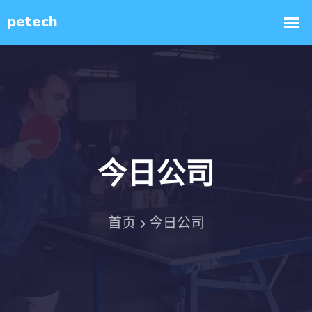
今日公司
首页
今日公司