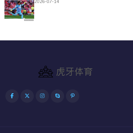
2026-07-14
奥乔亚第154次出场，墨西哥
老门神的世界杯传奇还在继续