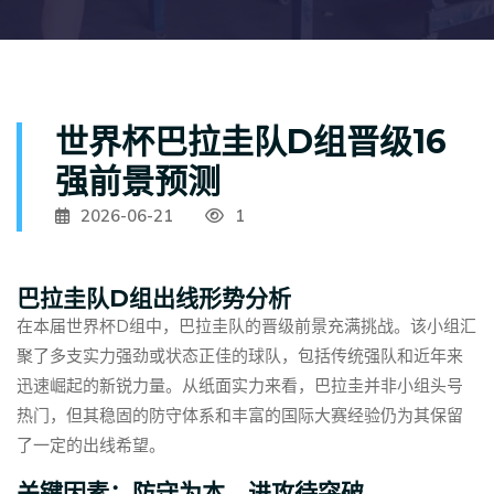
世界杯巴拉圭队D组晋级16
强前景预测
2026-06-21
1
巴拉圭队D组出线形势分析
在本届世界杯D组中，巴拉圭队的晋级前景充满挑战。该小组汇
聚了多支实力强劲或状态正佳的球队，包括传统强队和近年来
迅速崛起的新锐力量。从纸面实力来看，巴拉圭并非小组头号
热门，但其稳固的防守体系和丰富的国际大赛经验仍为其保留
了一定的出线希望。
关键因素：防守为本，进攻待突破