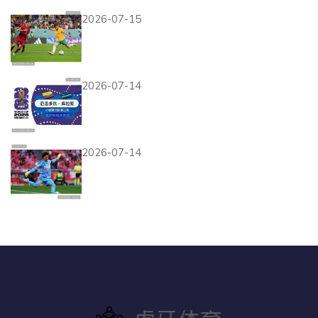
2026-07-15
澳大利亚D组收官回顾：保住
第二名进入32强
2026-07-14
德国对科特迪瓦回顾：2-1胜
利奠定出线基础
2026-07-14
奥乔亚第154次出场，墨西哥
老门神的世界杯传奇还在继续