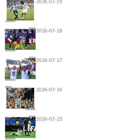
2026-07-19
世界杯32强新面孔盘点：首次
参赛球队表现汇总
2026-07-18
2026世界杯16强战最佳比
赛：阿根廷3-2埃及入选
2026-07-17
沙特H组收官回顾：0-0平局
让佛得角完成晋级
2026-07-16
48队扩军后进球增多，强队
球星数据明显提升
2026-07-15
苏格兰世界杯出局原因：三轮
小组赛数据整理