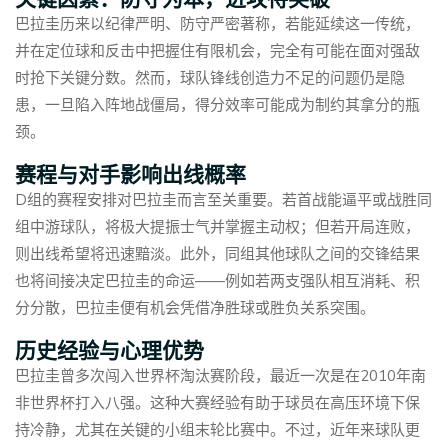
巴拉圭历来以纪律严明、防守严密著称，若能延续这一传统，
并在定位球和反击中把握住有限机会，完全有可能在面对强敌
时抢下关键分数。然而，球队锋线创造力不足的问题仍是隐
患，一旦陷入阵地战僵局，得分效率可能成为制约其拿分的瓶
颈。
赛程与对手影响出线概率
D组的赛程安排对巴拉圭而言至关重要。若首战能逼平或战胜同
组中游球队，将极大提振士气并掌握主动权；但若开局连败，
则出线希望将迅速黯淡。此外，同组其他球队之间的交锋结果
也将间接决定巴拉圭的命运——例如若两支强队相互消耗、积
分分散，巴拉圭便有机会凭借净胜球或胜负关系突围。
历史经验与心理优势
巴拉圭曾多次闯入世界杯淘汰赛阶段，最近一次是在2010年南
非世界杯打入八强。这种大赛经验有助于球员在高压环境下保
持冷静，尤其在关键的小组末轮比赛中。不过，近年来球队更