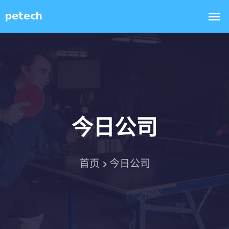
今日公司
首页
今日公司