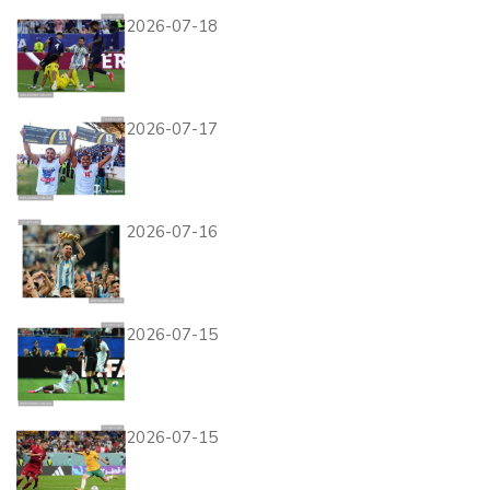
2026-07-18
2026世界杯16强战最佳比
赛：阿根廷3-2埃及入选
2026-07-17
沙特H组收官回顾：0-0平局
让佛得角完成晋级
2026-07-16
48队扩军后进球增多，强队
球星数据明显提升
2026-07-15
苏格兰世界杯出局原因：三轮
小组赛数据整理
2026-07-15
澳大利亚D组收官回顾：保住