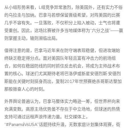
从小组形势来看，L组竞争异常激烈，除美国外，还有实力不俗
的乌拉圭与加纳。巴拿马若想保留晋级希望，对阵美国的比赛
几乎不容有失。一旦落败，不仅积分上陷入被动，士气也将遭
受重创。因此，这场比赛被许多当地媒体称为“六分之战”——赢
则掌握主动，输则濒临出局。
值得注意的是，巴拿马近年来在防守端表现稳健，但进攻端始
终缺乏稳定得分点。面对美国队年轻且富有冲击力的前场组
合，如何在稳固防线的同时抓住反击机会，将成为主帅战术布
置的核心。球迷们尤其期待老将巴洛伊或新星安德烈斯·安德烈
斯能在关键时刻挺身而出，复制2017年世预赛绝杀哥斯达黎加
那般振奋人心的时刻。
外界舆论普遍认为，巴拿马整体实力略逊一筹，但世界杯向来
充满变数。高原主场优势虽不存在于中立场地，但球迷的热情
支持可通过远程声浪传递力量。社交媒体上，
“#PanamáVsUSA”话题持续升温，无数家庭计划集体观赛，街