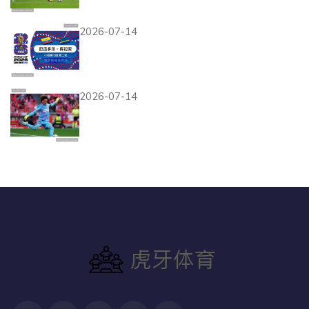
第二名进入32强
2026-07-14
德国对科特迪瓦回顾：2-1胜
利奠定出线基础
2026-07-14
奥乔亚第154次出场，墨西哥
老门神的世界杯传奇还在继续