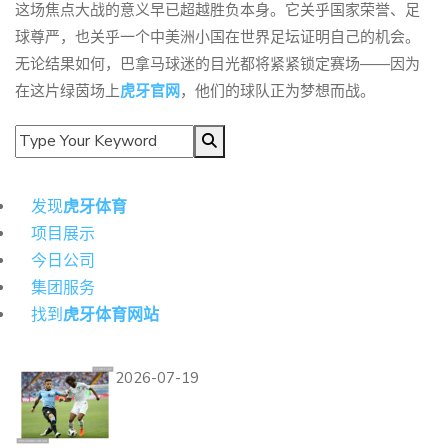
这场焦点大战的意义早已超越胜负本身。它关乎国家荣誉、足
球尊严，也关乎一个中美洲小国在世界足坛证明自己的机会。
无论结果如何，巴拿马球迷的目光都将紧紧锁定赛场——因为
在这片绿茵场上
虎牙官网
，他们的球队正为梦想而战。
导航
发现
虎牙体育
项目展示
今日公司
集团服务
找到
虎牙体育网站
热门资讯
2026-07-19
世界杯32强新面孔盘点：首次
参赛球队表现汇总