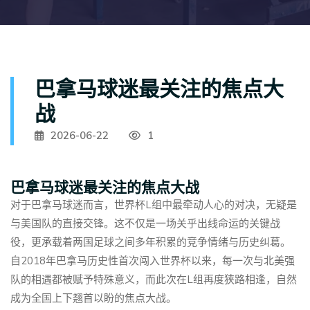
巴拿马球迷最关注的焦点大
战
2026-06-22
1
巴拿马球迷最关注的焦点大战
对于巴拿马球迷而言，世界杯L组中最牵动人心的对决，无疑是
与美国队的直接交锋。这不仅是一场关乎出线命运的关键战
役，更承载着两国足球之间多年积累的竞争情绪与历史纠葛。
自2018年巴拿马历史性首次闯入世界杯以来，每一次与北美强
队的相遇都被赋予特殊意义，而此次在L组再度狭路相逢，自然
成为全国上下翘首以盼的焦点大战。