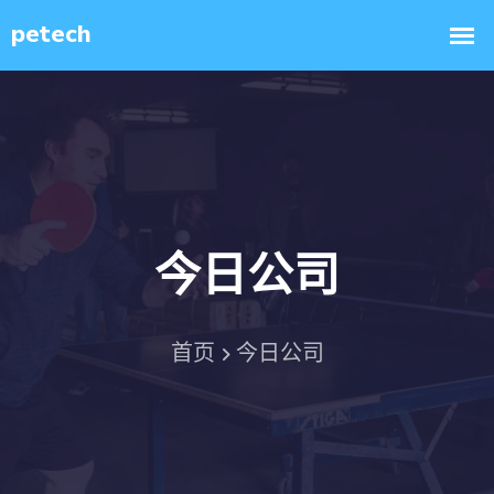
今日公司
首页
今日公司