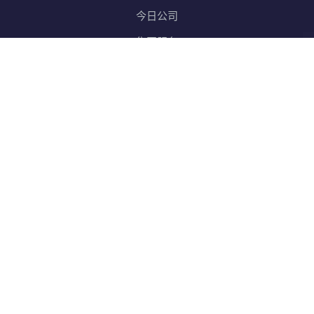
今日公司
集团服务
找到
虎牙体育网站
网站地图
SiteMap
邮箱订阅
Copyright © 2026 - 版权所有
虎牙体育官方网站 - 全球热门体