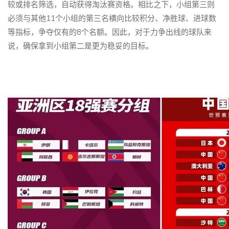
较或排名筛选，自动获得淘汰赛资格。相比之下，小组第三则
必须与其他11个小组的第三名横向比较积分、净胜球、进球数
等指标，争夺仅有的8个名额。因此，对于力争出线的球队来
说，确保拿到小组第二是更为稳妥的目标。