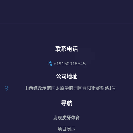
联系电话
+19150018545
公司地址
山西综改示范区太原学府园区晋阳街赛鼎路1号
导航
发现
虎牙体育
项目展示