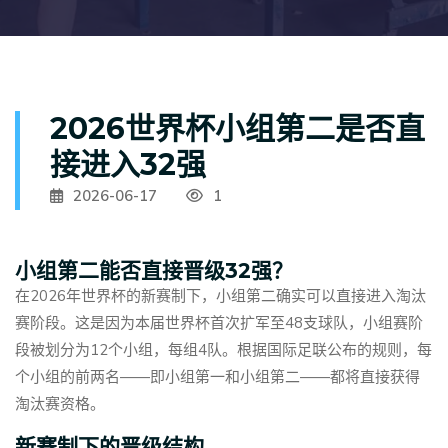
2026世界杯小组第二是否直
接进入32强
2026-06-17
1
小组第二能否直接晋级32强？
在2026年世界杯的新赛制下，小组第二确实可以直接进入淘汰
赛阶段。这是因为本届世界杯首次扩军至48支球队，小组赛阶
段被划分为12个小组，每组4队。根据国际足联公布的规则，每
个小组的前两名——即小组第一和小组第二——都将直接获得
淘汰赛资格。
新赛制下的晋级结构