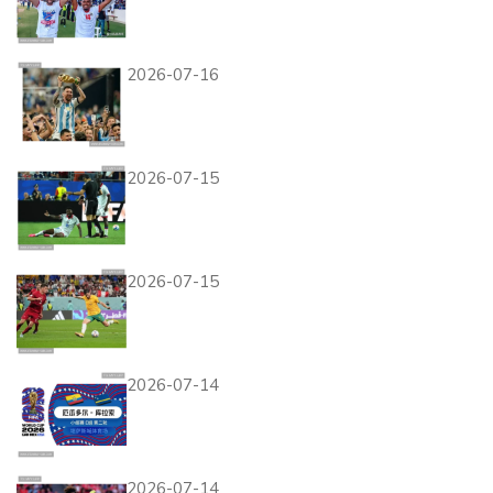
沙特H组收官回顾：0-0平局
让佛得角完成晋级
2026-07-16
48队扩军后进球增多，强队
球星数据明显提升
2026-07-15
苏格兰世界杯出局原因：三轮
小组赛数据整理
2026-07-15
澳大利亚D组收官回顾：保住
第二名进入32强
2026-07-14
德国对科特迪瓦回顾：2-1胜
利奠定出线基础
2026-07-14