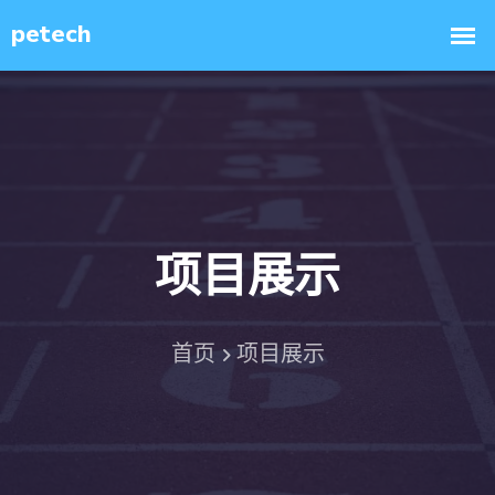
项目展示
首页
项目展示