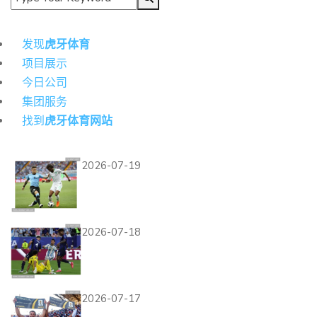
导航
发现
虎牙体育
项目展示
今日公司
集团服务
找到
虎牙体育网站
热门资讯
2026-07-19
世界杯32强新面孔盘点：首次
参赛球队表现汇总
2026-07-18
2026世界杯16强战最佳比
赛：阿根廷3-2埃及入选
2026-07-17