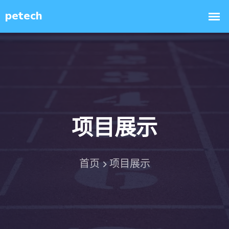
项目展示
首页
项目展示