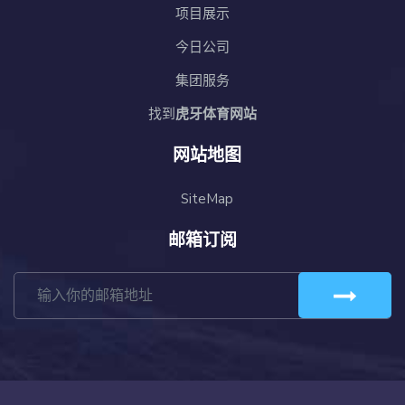
项目展示
今日公司
集团服务
找到
虎牙体育网站
网站地图
SiteMap
邮箱订阅