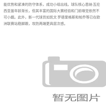
能优势和紧凑的防守体系，成功小组出线。球队核心恩纳·瓦伦
西亚虽年龄渐长，但其丰富的国际大赛经验和门前嗅觉依然不
可小觑。此外，新一代球员如凯文·罗德里格斯和帕乔等已在欧
洲联赛站稳脚跟，攻防两端更具层次感。