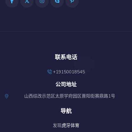
联系电话
+19150018545
公司地址
山西综改示范区太原学府园区晋阳街赛鼎路1号
导航
发现
虎牙体育