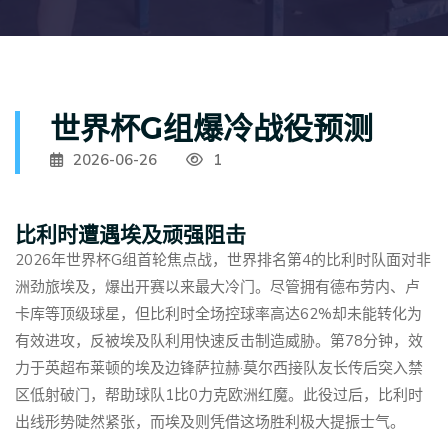
世界杯G组爆冷战役预测
2026-06-26
1
比利时遭遇埃及顽强阻击
2026年世界杯G组首轮焦点战，世界排名第4的比利时队面对非
洲劲旅埃及，爆出开赛以来最大冷门。尽管拥有德布劳内、卢
卡库等顶级球星，但比利时全场控球率高达62%却未能转化为
有效进攻，反被埃及队利用快速反击制造威胁。第78分钟，效
力于英超布莱顿的埃及边锋萨拉赫·莫尔西接队友长传后突入禁
区低射破门，帮助球队1比0力克欧洲红魔。此役过后，比利时
出线形势陡然紧张，而埃及则凭借这场胜利极大提振士气。