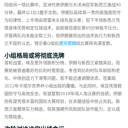
同组另一场比赛中，亚洲代表伊朗与大洋洲冠军新西兰激战90
分钟，最终以1比1握手言和。伊朗队延续其一贯的高强度防守
与纪律性，上半场由塔雷米头球先拔头筹；但下半场新西兰凭
借身体优势和定位球战术，由前锋伍德在第65分钟扳平比分。
尽管两队均未能全取三分，但伊朗展现出的战术执行力和新西
兰不屈的斗志，预示着G组后
虎牙官网
续比赛将充满变数。
小组格局或将彻底洗牌
首轮战罢，埃及意外领跑积分榜，伊朗与新西兰紧随其后，而
赛前被普遍看好的比利时竟垫底。考虑到比利时队年龄结构老
化、中场创造力下滑等问题，若不能迅速调整状态，恐重蹈
2022年卡塔尔世界杯小组出局的覆辙。与此同时，埃及凭借稳
固防守与高效反击，有望复制2018年闯入淘汰赛的佳绩；伊朗
则有望凭借丰富的国际大赛经验，在关键战役中抢占先机。新
西兰虽整体实力稍逊，但其强硬作风和团队协作能力，足以成
为搅局者。