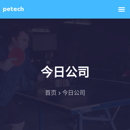
今日公司
首页
今日公司