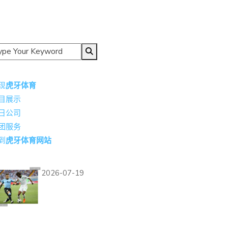
导航
现
虎牙体育
目展示
日公司
团服务
到
虎牙体育网站
热门资讯
2026-07-19
世界杯32强新面孔盘
点：首次参赛球队表现
汇总