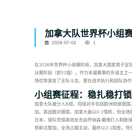
加拿大队世界杯小组赛
2026-07-02
1
在2026年世界杯小组赛阶段，加拿大国家男子
汰赛阶段（即32强）。作为本届赛事的东道主之
场优势激发了全队斗志，更在战术执行和团队协作
小组赛征程：稳扎稳打锁
加拿大队被分入B组，同组对手包括欧洲劲旅德国
加。首战面对德国，加拿大虽以0-1惜败，但全
日本，球队凭借高效反击由乔纳森·戴维打入制胜球
哥斯达黎加，全场占据主动，最终以2-1取胜，凭