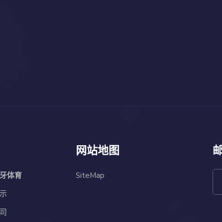
网站地图
牙体育
SiteMap
示
司