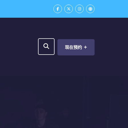
+
现在预约