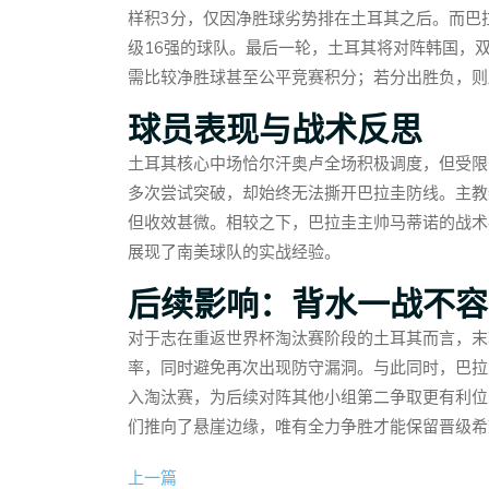
样积3分，仅因净胜球劣势排在土耳其之后。而巴
级16强的球队。最后一轮，土耳其将对阵韩国，
需比较净胜球甚至公平竞赛积分；若分出胜负，则
球员表现与战术反思
土耳其核心中场恰尔汗奥卢全场积极调度，但受限
多次尝试突破，却始终无法撕开巴拉圭防线。主教
但收效甚微。相较之下，巴拉圭主帅马蒂诺的战术
展现了南美球队的实战经验。
后续影响：背水一战不容
对于志在重返世界杯淘汰赛阶段的土耳其而言，末
率，同时避免再次出现防守漏洞。与此同时，巴拉
入淘汰赛，为后续对阵其他小组第二争取更有利位置
们推向了悬崖边缘，唯有全力争胜才能保留晋级希
上一篇