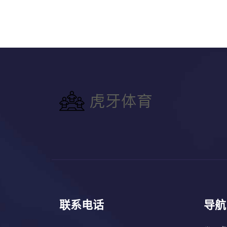
联系电话
导航