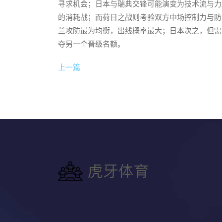
寻求机会；日本与瑞典交锋可能演变为技术流与力
的消耗战；而荷日之战则考验双方中场控制力与防
兰攻防最为均衡，出线概率最大；日本次之，但需
夺另一个晋级名额。
上一篇