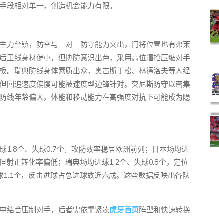
手段相对单一，创造机会能力有限。
主力坐镇，防空与一对一防守能力突出，门将位置也有弗莱
后卫线身材偏小，但协防意识出色，采用高位逼抢压缩对手
板。瑞典防线身体素质出众，奥古斯丁松、林德洛夫等人经
但回追速度偏慢可能被速度型边锋针对。突尼斯防守以密集
防线年龄偏大，体能和移动能力在高强度对抗下可能成为隐
1.8个、失球0.7个，攻防效率稳居欧洲前列；日本场均进
上但射正转化率偏低；瑞典场均进球1.2个、失球0.8个，定位
失球1.1个，反击进球占总进球数近六成。这些数据反映出各队
中结合压制对手，后者需依靠紧凑
虎牙首页
阵型和快速转换