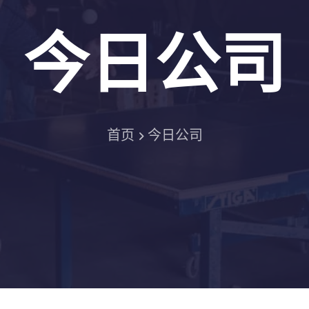
今日公司
首页
今日公司