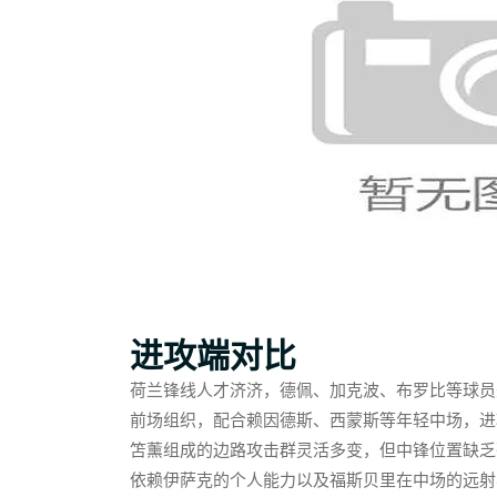
进攻端对比
荷兰锋线人才济济，德佩、加克波、布罗比等球员
前场组织，配合赖因德斯、西蒙斯等年轻中场，进
笘薰组成的边路攻击群灵活多变，但中锋位置缺乏
依赖伊萨克的个人能力以及福斯贝里在中场的远射