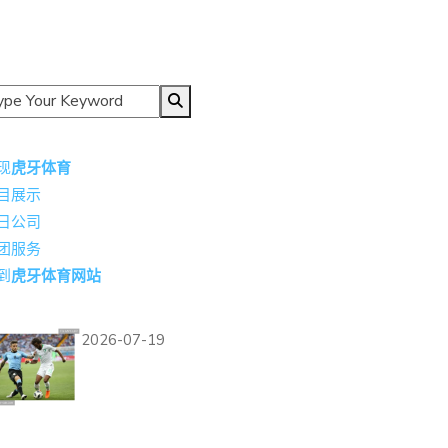
导航
现
虎牙体育
目展示
日公司
团服务
到
虎牙体育网站
热门资讯
2026-07-19
世界杯32强新面孔盘
点：首次参赛球队表现
汇总