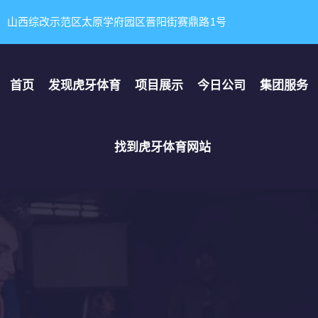
山西综改示范区太原学府园区晋阳街赛鼎路1号
首页
发现
虎牙体育
项目展示
今日公司
集团服务
找到
虎牙体育网站