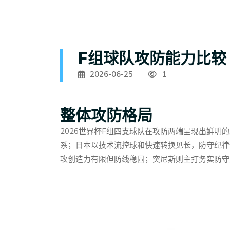
F组球队攻防能力比较
2026-06-25
1
整体攻防格局
2026世界杯F组四支球队在攻防两端呈现出鲜
系；日本以技术流控球和快速转换见长，防守纪律
攻创造力有限但防线稳固；突尼斯则主打务实防守