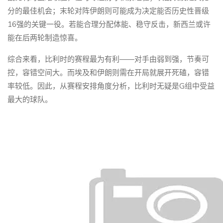
分的最佳机会；末轮对阵伊朗则可能成为决定能否历史性晋级
16强的关键一役。若能合理分配体能、稳守反击，新西兰或许
能在后两轮制造惊喜。
综合来看，比利时的赛程最为有利——对手由弱到强，节奏可
控，容错空间大。而埃及和伊朗则需在开局就展开死磕，容错
率较低。因此，从赛程安排角度分析，比利时无疑是G组中受益
最大的球队。