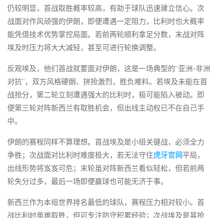
仍较明显，首战取胜概率较高，有助于球队迅速建立信心。次
战面对作风顽强的伊朗，即便遭遇一定阻力，比利时也大概率
能凭借技术优势掌控局面。若前两轮顺利拿足分数，末战对阵
埃及时压力将大大减轻，甚至可进行轮换调整。
反观埃及，他们首战就要面对伊朗，这是一场典型的“亚洲-非洲
对抗”，双方风格硬朗、拼抢激烈，胜负难料。若埃及未能在首
战抢分，第二轮立刻遭遇强大的比利时，极可能陷入被动。即
便第三轮对阵新西兰有取胜机会，但出线主动权已不在自己手
中。
伊朗的赛程同样不算理想。首战埃及是小组关键战，必须全力
争胜；次战面对比利时难度极大，若无法守住
虎牙官网
平局，
出线形势将岌岌可危；末轮虽对阵新西兰看似轻松，但若前两
轮失分过多，最后一场即便赢球也可能无济于事。
新西兰作为本组世界排名最低的球队，赛程压力相对较小。首
战比利时虽难取胜，但可专注防守积累经验；次战埃及是其抢