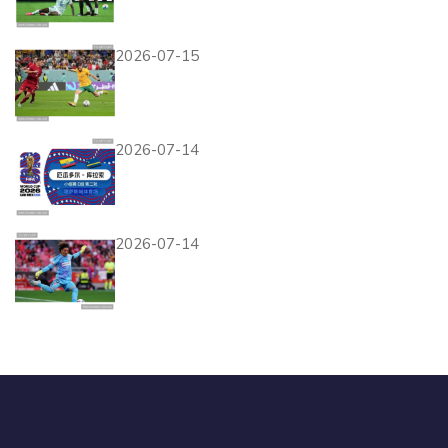
苏格兰世界杯出局原因：三轮
小组赛数据整理
2026-07-15
澳大利亚D组收官回顾：保住
第二名进入32强
2026-07-14
德国对科特迪瓦回顾：2-1胜
利奠定出线基础
2026-07-14
奥乔亚第154次出场，墨西哥
老门神的世界杯传奇还在继续