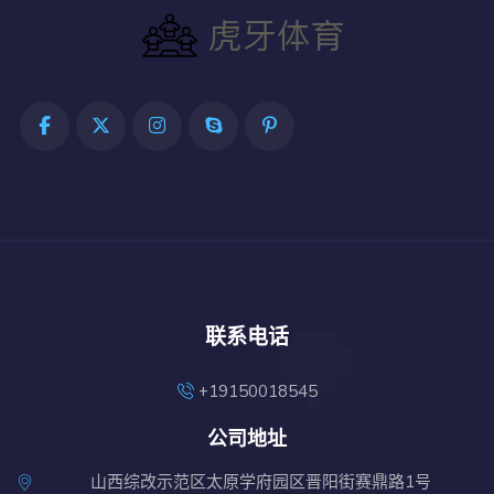
联系电话
+19150018545
公司地址
山西综改示范区太原学府园区晋阳街赛鼎路1号