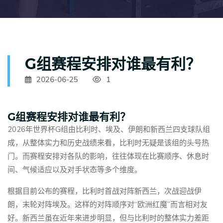
G组赛程安排对谁最有利？
2026-06-25
1
G组赛程安排对谁最有利？
2026年世界杯G组由比利时、埃及、伊朗和新西兰四支球队组
成，从整体实力和历史战绩来看，比利时无疑是该组的头号热
门。而赛程安排对各队的影响，往往体现在比赛顺序、休息时
间、气候适应以及对手状态等多个维度。
根据目前公布的赛程，比利时首战对阵新西兰，次战迎战伊
朗，末轮对阵埃及。这样的对阵顺序对“欧洲红魔”而言相对友
好。新西兰虽在近年来进步明显，但与比利时的整体实力差距